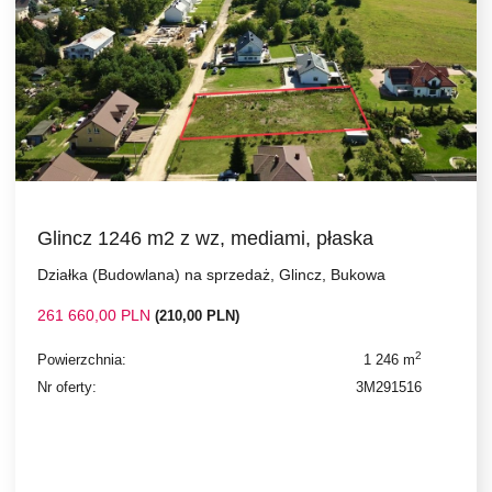
Glincz 1246 m2 z wz, mediami, płaska
Działka (Budowlana) na sprzedaż, Glincz, Bukowa
261 660,00 PLN
(210,00 PLN)
2
Powierzchnia:
1 246 m
Nr oferty:
3M291516