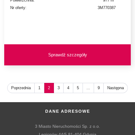
Powierzchnia:
977 m
Nr oferty:
3M770387
Sprawdź szczegóły
Poprzednia
1
2
3
4
5
...
9
Następna
DANE ADRESOWE
3 Miasto Nieruchomości Sp. z o.o.
Legionów 44/5 81-404 Gdynia