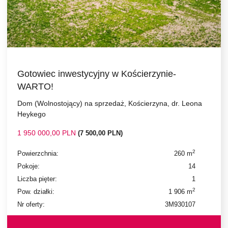
Gotowiec inwestycyjny w Kościerzynie-
WARTO!
Dom (Wolnostojący) na sprzedaż, Kościerzyna, dr. Leona
Heykego
1 950 000,00 PLN
(7 500,00 PLN)
2
Powierzchnia:
260 m
Pokoje:
14
Liczba pięter:
1
2
Pow. działki:
1 906 m
Nr oferty:
3M930107