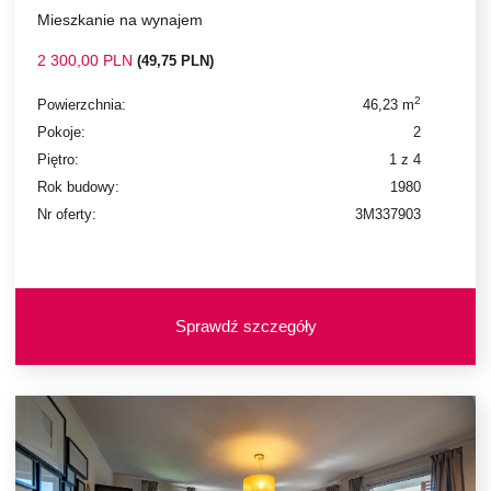
Mieszkanie na wynajem
2 300,00 PLN
(49,75 PLN)
2
Powierzchnia:
46,23 m
Pokoje:
2
Piętro:
1 z 4
Rok budowy:
1980
Nr oferty:
3M337903
Sprawdź szczegóły