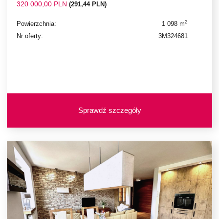
320 000,00 PLN
(291,44 PLN)
2
Powierzchnia:
1 098 m
Nr oferty:
3M324681
Sprawdź szczegóły