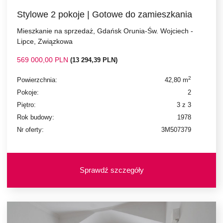
Stylowe 2 pokoje | Gotowe do zamieszkania
Mieszkanie na sprzedaż, Gdańsk Orunia-Św. Wojciech -
Lipce, Związkowa
569 000,00 PLN
(13 294,39 PLN)
2
Powierzchnia:
42,80 m
Pokoje:
2
Piętro:
3 z 3
Rok budowy:
1978
Nr oferty:
3M507379
Sprawdź szczegóły