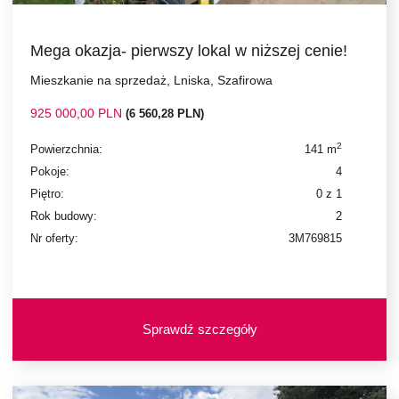
Mega okazja- pierwszy lokal w niższej cenie!
Mieszkanie na sprzedaż, Lniska, Szafirowa
925 000,00 PLN
(6 560,28 PLN)
2
Powierzchnia:
141 m
Pokoje:
4
Piętro:
0 z 1
Rok budowy:
2
Nr oferty:
3M769815
Sprawdź szczegóły