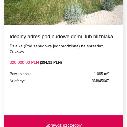
Idealny adres pod budowę domu lub bliźniaka
Działka (Pod zabudowę jednorodzinną) na sprzedaż,
Żukowo
320 000,00 PLN
(294,93 PLN)
2
Powierzchnia:
1 085 m
Nr oferty:
3M845647
Sprawdź szczegóły