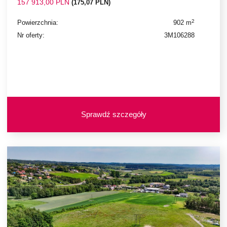
157 913,00 PLN
(175,07 PLN)
2
Powierzchnia:
902 m
Nr oferty:
3M106288
Sprawdź szczegóły