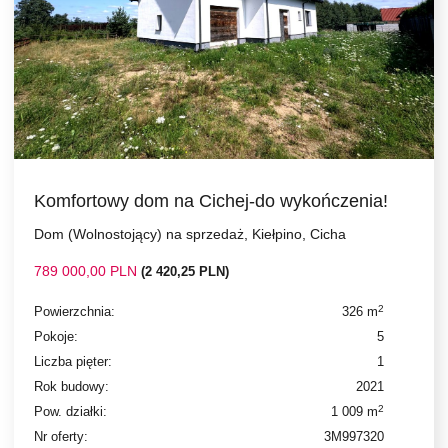
Komfortowy dom na Cichej-do wykończenia!
Dom (Wolnostojący) na sprzedaż, Kiełpino, Cicha
789 000,00 PLN
(2 420,25 PLN)
2
Powierzchnia:
326 m
Pokoje:
5
Liczba pięter:
1
Rok budowy:
2021
2
Pow. działki:
1 009 m
Nr oferty:
3M997320