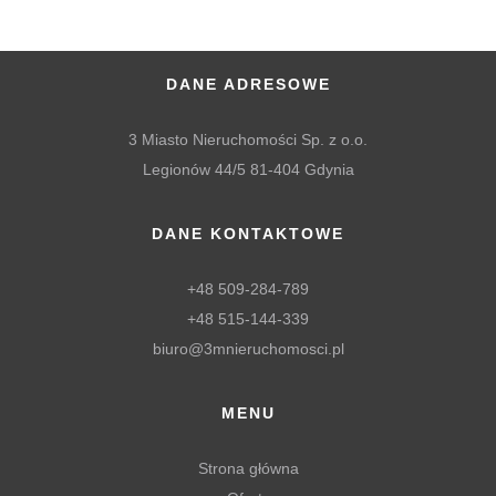
DANE ADRESOWE
3 Miasto Nieruchomości Sp. z o.o.
Legionów 44/5 81-404 Gdynia
DANE KONTAKTOWE
+48 509-284-789
+48 515-144-339
biuro@3mnieruchomosci.pl
MENU
Strona główna