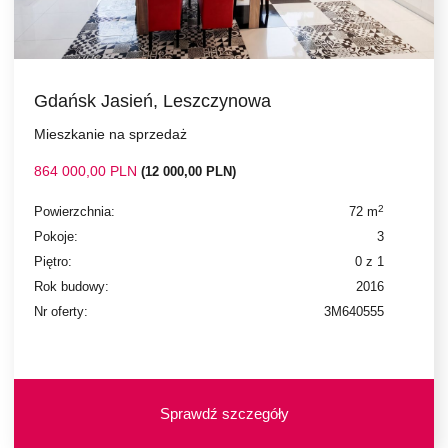
Gdańsk Jasień, Leszczynowa
Mieszkanie na sprzedaż
864 000,00 PLN
(12 000,00 PLN)
2
Powierzchnia:
72 m
Pokoje:
3
Piętro:
0 z 1
Rok budowy:
2016
Nr oferty:
3M640555
Sprawdź szczegóły