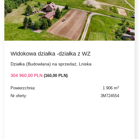
Widokowa działka -działka z WZ
Działka (Budowlana) na sprzedaż, Lniska
304 960,00 PLN
(160,00 PLN)
2
Powierzchnia:
1 906 m
Nr oferty:
3M724554