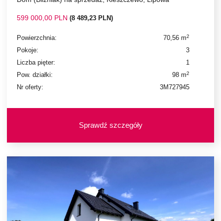
599 000,00 PLN
(8 489,23 PLN)
2
Powierzchnia:
70,56 m
Pokoje:
3
Liczba pięter:
1
2
Pow. działki:
98 m
Nr oferty:
3M727945
Sprawdź szczegóły