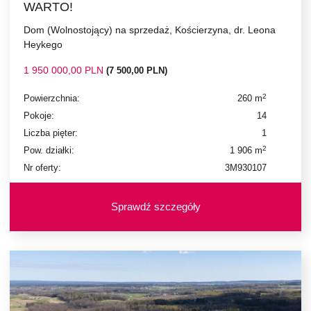
WARTO!
Dom (Wolnostojący) na sprzedaż, Kościerzyna, dr. Leona
Heykego
1 950 000,00 PLN
(7 500,00 PLN)
2
Powierzchnia:
260 m
Pokoje:
14
Liczba pięter:
1
2
Pow. działki:
1 906 m
Nr oferty:
3M930107
Sprawdź szczegóły