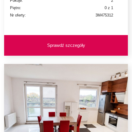
Pokoje:
2
Piętro:
0 z 1
Nr oferty:
3M475312
Sprawdź szczegóły