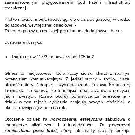
zaawansowanym przygotowaniem pod kątem infrastruktury
technicznej.
Krótko mówiąc, media (wodociąg, e.e oraz sieć gazowa) w drodze
dojazdowej, wewnętrznej osiedlowej)-
To teren gotowy do realizacji projektu bez dodatkowych barier.
Dostępna w koszyku:
działka nr ew 118/29 o powierzchni 1050m2
Glincz
to miejscowość, która łączy sielski klimat z realnym
potencjałem komunikacyjnym. Z jednej strony - spokój, cisza,
bliskość natury. Z drugiej - szybki dojazd do Żukowa, Kartuz, czy
Trójmiasta, co sprawia, że to miejsce idealne zarówno do życia,
jak i inwestycji. Rozwój okolicy potwierdza zainteresowanie -
działki w tym rejonie cyklicznie znajdują nowych właścicieli, a
okolica rozwija się z roku na rok.
Otoczenie działek
to nowoczesna, estetyczna
zabudowa o
charakterze bliźniaczym i jednorodzinnym.
To przestrzeń
zamieszkana przez ludzi
, którzy tak jak Ty szukają spokoju,