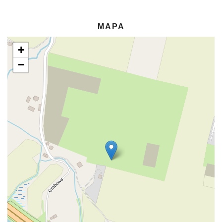
MAPA
+
−