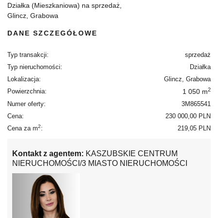
Działka (Mieszkaniowa) na sprzedaż,
Glincz, Grabowa
DANE SZCZEGÓŁOWE
Typ transakcji:
sprzedaż
Typ nieruchomości:
Działka
Lokalizacja:
Glincz, Grabowa
2
Powierzchnia:
1 050 m
Numer oferty:
3M865541
Cena:
230 000,00 PLN
2
Cena za m
:
219,05 PLN
Kontakt z agentem:
KASZUBSKIE CENTRUM
NIERUCHOMOŚCI/3 MIASTO NIERUCHOMOŚCI