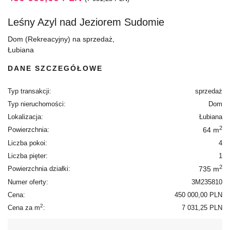
Leśny Azyl nad Jeziorem Sudomie
Dom (Rekreacyjny) na sprzedaż,
Łubiana
DANE SZCZEGÓŁOWE
Typ transakcji:
sprzedaż
Typ nieruchomości:
Dom
Lokalizacja:
Łubiana
2
Powierzchnia:
64 m
Liczba pokoi:
4
Liczba pięter:
1
2
Powierzchnia działki:
735 m
Numer oferty:
3M235810
Cena:
450 000,00 PLN
2
Cena za m
:
7 031,25 PLN