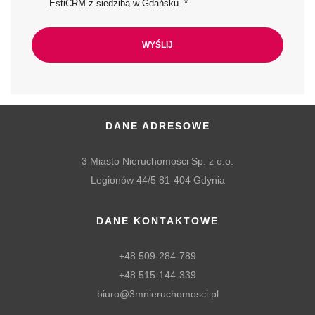
EstiCRM z siedzibą w Gdańsku. *
DANE ADRESOWE
3 Miasto Nieruchomości Sp. z o.o.
Legionów 44/5 81-404 Gdynia
DANE KONTAKTOWE
+48 509-284-789
+48 515-144-339
biuro@3mnieruchomosci.pl