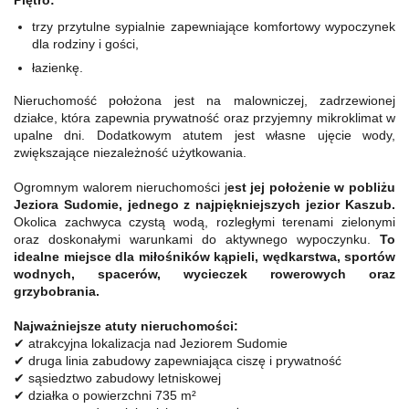
Piętro:
trzy przytulne sypialnie zapewniające komfortowy wypoczynek
dla rodziny i gości,
łazienkę.
Nieruchomość położona jest na malowniczej, zadrzewionej
działce, która zapewnia prywatność oraz przyjemny mikroklimat w
upalne dni. Dodatkowym atutem jest własne ujęcie wody,
zwiększające niezależność użytkowania.
Ogromnym walorem nieruchomości j
est jej położenie w pobliżu
Jeziora Sudomie, jednego z najpiękniejszych jezior Kaszub.
Okolica zachwyca czystą wodą, rozległymi terenami zielonymi
oraz doskonałymi warunkami do aktywnego wypoczynku.
To
idealne miejsce dla miłośników kąpieli, wędkarstwa, sportów
wodnych, spacerów, wycieczek rowerowych oraz
grzybobrania.
Najważniejsze atuty nieruchomości:
✔ atrakcyjna lokalizacja nad Jeziorem Sudomie
✔ druga linia zabudowy zapewniająca ciszę i prywatność
✔ sąsiedztwo zabudowy letniskowej
✔ działka o powierzchni 735 m²