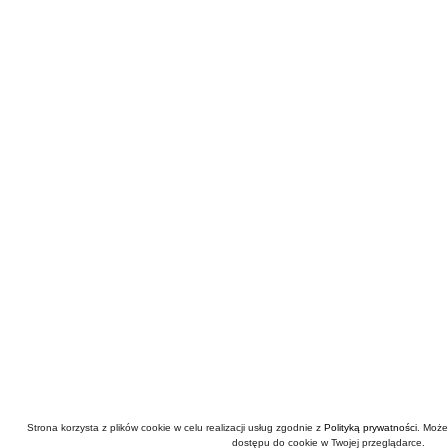
Strona korzysta z plików cookie w celu realizacji usług zgodnie z
Polityką prywatności
. Może
dostępu do cookie w Twojej przeglądarce.