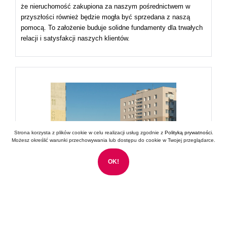
że nieruchomość zakupiona za naszym pośrednictwem w
przyszłości również będzie mogła być sprzedana z naszą
pomocą. To założenie buduje solidne fundamenty dla trwałych
relacji i satysfakcji naszych klientów.
Strona korzysta z plików cookie w celu realizacji usług zgodnie z
Polityką prywatności
.
Możesz określić warunki przechowywania lub dostępu do cookie w Twojej przeglądarce.
OK!
Wynajem
Oferujemy kompleksowy zakres usług związanych z najmem i
wynajmem nieruchomości, dostosowanych do specyficznych
potrzeb zarówno dużych przedsiębiorstw, jak i klientów