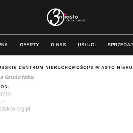
WNA
OFERTY
O NAS
USŁUGI
SPRZEDAJ
UBSKIE CENTRUM NIERUCHOMOŚCI/3 MIASTO NIER
na Grudzińska
FON:
4214
L:
a@kcn.org.pl