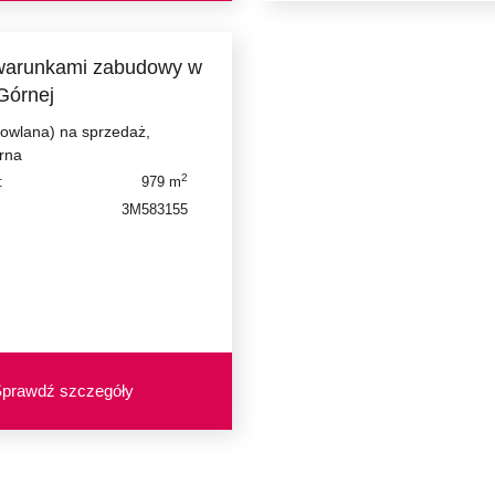
 warunkami zabudowy w
Górnej
dowlana) na sprzedaż,
rna
2
:
979 m
3M583155
prawdź szczegóły