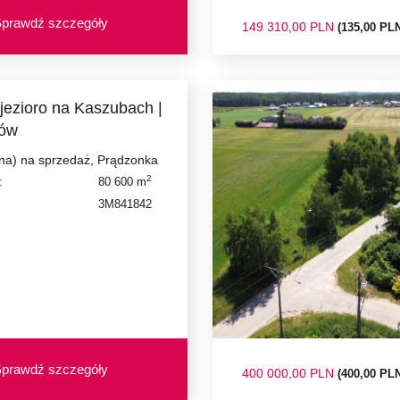
prawdź szczegóły
149 310,00 PLN
(135,00 PL
jezioro na Kaszubach |
łów
śna) na sprzedaż, Prądzonka
2
:
80 600 m
3M841842
prawdź szczegóły
400 000,00 PLN
(400,00 PL