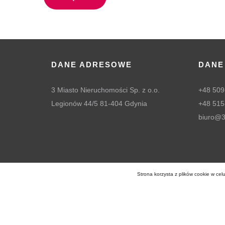
DANE ADRESOWE
DANE
3 Miasto Nieruchomości Sp. z o.o.
+48 509
Legionów 44/5 81-404 Gdynia
+48 515
biuro@3
Strona korzysta z plików cookie w celu
Wszelkie prawa zastrzeżone (C) 2026
3 Miasto Nier