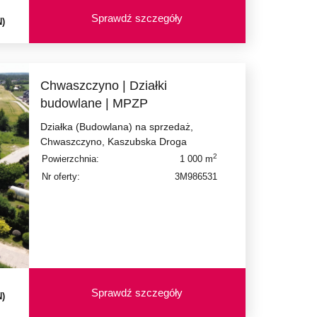
Sprawdź szczegóły
N)
Chwaszczyno | Działki
budowlane | MPZP
Działka (Budowlana) na sprzedaż,
Chwaszczyno, Kaszubska Droga
2
Powierzchnia:
1 000 m
Nr oferty:
3M986531
Sprawdź szczegóły
N)