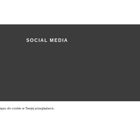
SOCIAL MEDIA
tępu do cookie w Twojej przeglądarce.
Realizacja
EstiCRM