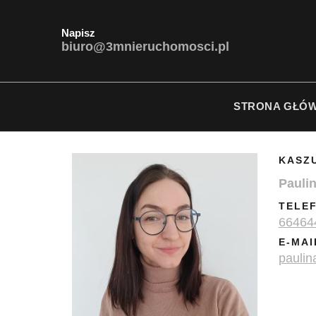
Napisz
biuro@3mnieruchomosci.pl
STRONA GŁÓ
KASZ
Pauli
TELE
66464
E-MAI
paulin