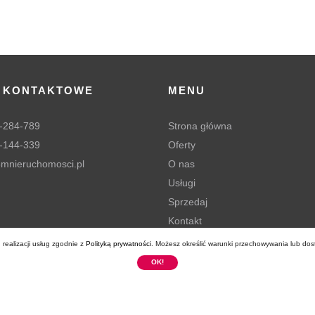
 KONTAKTOWE
MENU
-284-789
Strona główna
-144-339
Oferty
mnieruchomosci.pl
O nas
Usługi
Sprzedaj
Kontakt
Polityka prywatności
 realizacji usług zgodnie z
Polityką prywatności
. Możesz określić warunki przechowywania lub dos
OK!
uchomości Sp. z o.o.