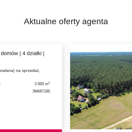
Aktualne oferty agenta
domów | 4 działki |
dowlana) na sprzedaż,
2
:
3 000 m
3M687185