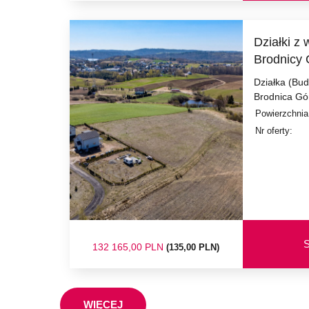
Działki z
Brodnicy 
Działka (Bu
Brodnica Gó
Powierzchnia
Nr oferty:
S
132 165,00 PLN
(135,00 PLN)
WIĘCEJ