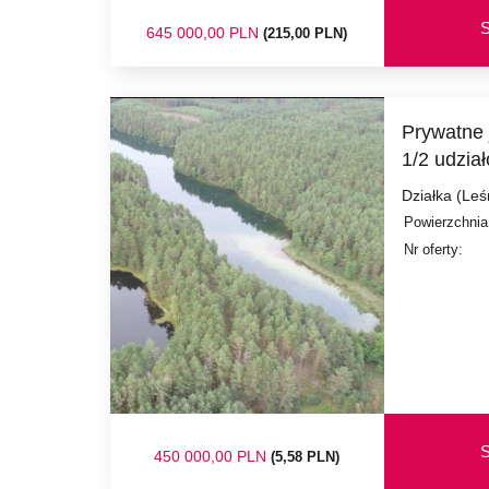
S
645 000,00 PLN
(215,00 PLN)
Prywatne 
1/2 udzia
Działka (Le
Powierzchnia
Nr oferty:
S
450 000,00 PLN
(5,58 PLN)