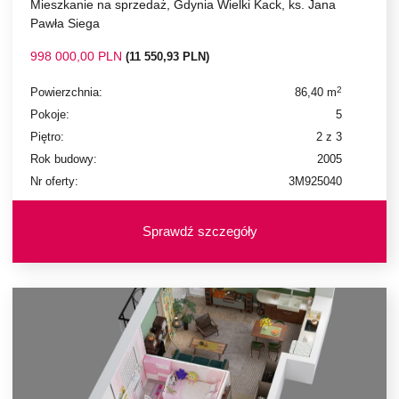
Mieszkanie na sprzedaż, Gdynia Wielki Kack, ks. Jana
Pawła Siega
998 000,00 PLN
(11 550,93 PLN)
2
Powierzchnia:
86,40 m
Pokoje:
5
Piętro:
2 z 3
Rok budowy:
2005
Nr oferty:
3M925040
Sprawdź szczegóły