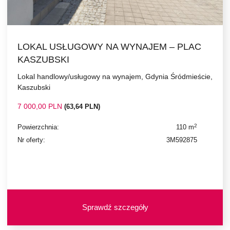
LOKAL USŁUGOWY NA WYNAJEM – PLAC
KASZUBSKI
Lokal handlowy/usługowy na wynajem, Gdynia Śródmieście,
Kaszubski
7 000,00 PLN
(63,64 PLN)
2
Powierzchnia:
110 m
Nr oferty:
3M592875
Sprawdź szczegóły