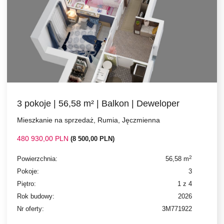
3 pokoje | 56,58 m² | Balkon | Deweloper
Mieszkanie na sprzedaż, Rumia, Jęczmienna
480 930,00 PLN
(8 500,00 PLN)
2
Powierzchnia:
56,58 m
Pokoje:
3
Piętro:
1 z 4
Rok budowy:
2026
Nr oferty:
3M771922