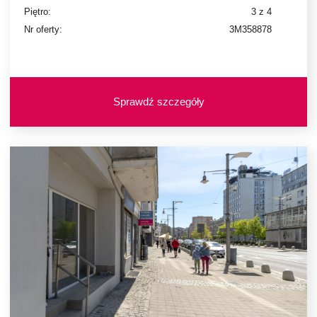
Piętro:
3 z 4
Nr oferty:
3M358878
Sprawdź szczegóły