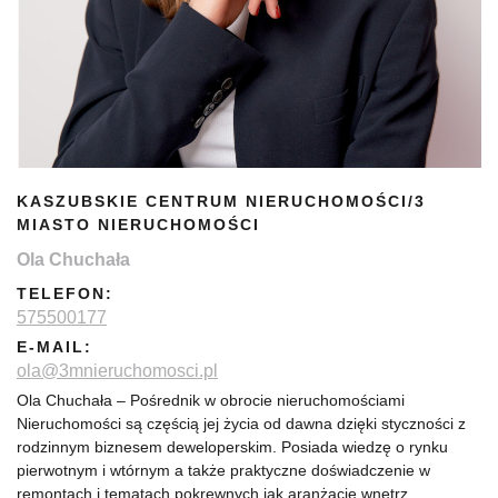
KASZUBSKIE CENTRUM NIERUCHOMOŚCI/3
MIASTO NIERUCHOMOŚCI
Ola Chuchała
TELEFON:
575500177
E-MAIL:
ola@3mnieruchomosci.pl
Ola Chuchała – Pośrednik w obrocie nieruchomościami
Nieruchomości są częścią jej życia od dawna dzięki styczności z
rodzinnym biznesem deweloperskim. Posiada wiedzę o rynku
pierwotnym i wtórnym a także praktyczne doświadczenie w
remontach i tematach pokrewnych jak aranżacje wnętrz.