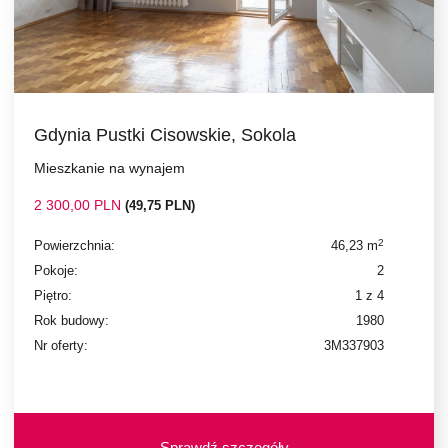
Gdynia Pustki Cisowskie, Sokola
Mieszkanie na wynajem
2 300,00 PLN
(49,75 PLN)
2
Powierzchnia:
46,23 m
Pokoje:
2
Piętro:
1 z 4
Rok budowy:
1980
Nr oferty:
3M337903
Sprawdź szczegóły