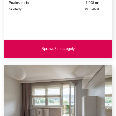
2
Powierzchnia:
1 098 m
Nr oferty:
3M324681
Sprawdź szczegóły